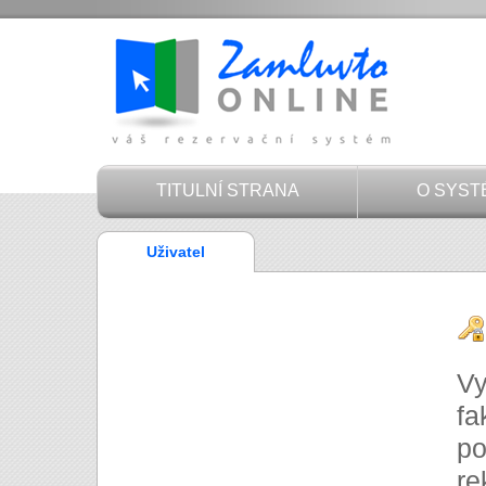
TITULNÍ STRANA
O SYST
Uživatel
O
Vy
fa
po
re