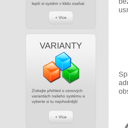
be
lepší si systém v klidu osahat
usn
+ Více
VARIANTY
Sp
adm
ob
Získejte přehled o cenových
variantách našeho systému a
vyberte si tu nejvhodnější
+ Více