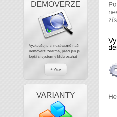
DEMOVERZE
Po
ne
zís
Vy
Vyzkoušejte si nezávazně naši
de
demoverzi zdarma, přeci jen je
lepší si systém v klidu osahat
+ Více
VARIANTY
He